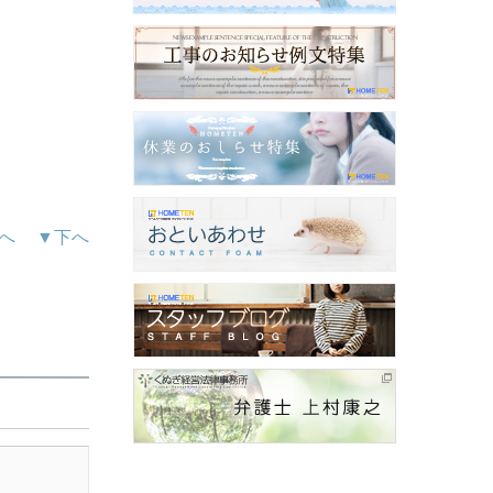
へ
▼下へ