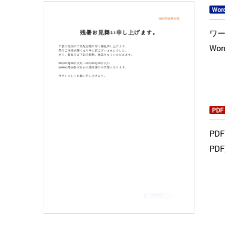
Wor
ワ
Wo
PDF
PD
PD