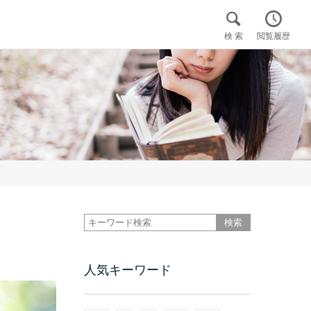


検 索
閲覧履歴

人気キーワード