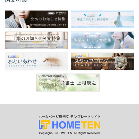
保護者説明会のご案内例文
保護者説明会のご案内例文のご紹介です。 保
護者説明会のご案内例文は、小学校、中学
校、高校などの学校 ...
仕様変更のお知らせ 例文
仕様変更のお知らせ例文のご紹介です。 会社
やお店、ショップと業種は問わず商品、製品
の仕様変更時に掲 ...
商品表示変更のお知らせ ...
商品表示変更のお知らせ例文のご紹介です。
商品や製品のパッケージや商品の印刷物、各
...
口座振替のお知らせ 例文
今回のお知らせ文書は、ホームページやSNS
に掲載する口座振替のお知らせ例文のご紹介
です。 企業 ...
サービス終了のお知らせ例 ...
今回のお知らせ文書は、ホームページやSNS
に掲載するサービス終了のお知らせ例文のご