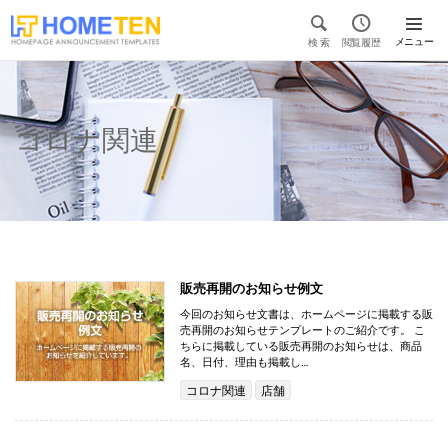


メニュー
検 索
閲覧履歴

コロナ関連
販売再開のお知らせ例文
今回のお知らせ文書は、ホームページに掲載する販
売再開のお知らせテンプレートのご紹介です。 こ
ちらに掲載している販売再開のお知らせは、商品
名、日付、理由も掲載し…
コロナ関連
店舗