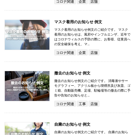
コロナ関連
企業
店舗
マスク着用のお知らせ 例文
マスク着用のお知らせ例文のご紹介です。 マスク
着用のお知らせは、風邪やインフルエンザ、近年で
はコロナウィルスの予防の際に、お客様、従業員へ
の安全確保を考え、マ…
コロナ関連
企業
店舗
撤去のお知らせ 例文
撤去のお知らせ例文のご紹介です。 消毒液やサー
モグラフィー、アクリル板から喫煙所及び灰皿、ゴ
ミ箱、自動販売機、足場、駐輪場等の撤去の際に予
告や告知のお知らせと…
コロナ関連
工事
店舗
自粛のお知らせ 例文
自粛のお知らせ例文のご紹介です。 自粛のお知ら