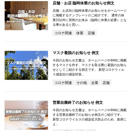
店舗・お店 臨時休業のお知らせ例文
店舗・お店向け臨時休業のお知らせをホームページ
に掲載するテンプレートのご紹介です。 通常の休
業日以外に突然のお休み（臨時に休業が必要）とな
る事があると思い…
コロナ関連
休業
店舗
マスク着脱のお知らせ 例文
今回のお知らせ文書は、ホームページやSNSに掲載
するマスクを外す、マスクを取る際に着脱のお知ら
せとしてご紹介する例文です。 新型コロナウィル
ス感染症の感染対策…
コロナ関連
その他
企業
店舗
営業自粛終了のお知らせ 例文
今回のお知らせ文書は、ホームページやSNSに掲載
する営業自粛終了のお知らせ例文のご紹介です。
新型コロナウイルスの感染拡大防止のため、政府に
よ…