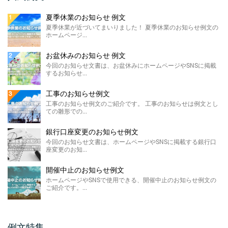
今回のお知らせ文書は、ホームページに掲載
する販売休止のお知らせテンプレートのご紹
夏季休業のお知らせ 例文
介です。 こちらに ...
夏季休業が近づいてまいりました！ 夏季休業のお知らせ例文の
ホームページ...
製造終了のお知らせ 例文
ホームページやSNSに掲載する製造終了のお
お盆休みのお知らせ 例文
知らせ例文のご紹介です。 材料の高騰や需要
今回のお知らせ文書は、お盆休みにホームページやSNSに掲載
の低下による製 ...
するお知らせ...
価格改定のお知らせ例文
工事のお知らせ例文
今回のお知らせ文書は、ホームページに掲載
工事のお知らせ例文のご紹介です。 工事のお知らせは例文とし
する価格改定のお知らせ例文のご紹介です。
ての雛形での...
...
銀行口座変更のお知らせ例文
FAX廃止のお知らせ 例 ...
今回のお知らせ文書は、ホームページやSNSに掲載する銀行口
座変更のお知...
FAX廃止のお知らせ例文のご紹介です。 FAX
廃止のお知らせは、SDGsを推進する観点によ
るペーパ ...
開催中止のお知らせ例文
ホームページやSNSで使用できる、開催中止のお知らせ例文の
メールアドレス変更のお知 ...
ご紹介です。...
今回のお知らせ文書は、ホームページやSNS
に掲載するメールアドレス変更のお知らせ例
文のご紹介です。 ...
例文特集