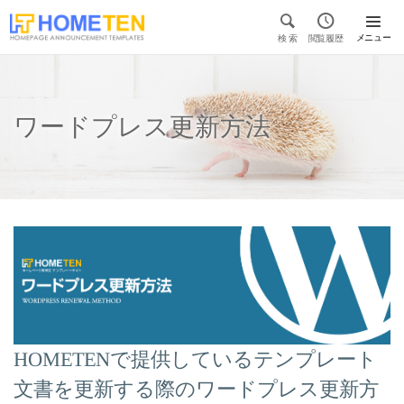


メニュー
検 索
閲覧履歴

ワードプレス更新方法
HOMETENで提供しているテンプレート
文書を更新する際のワードプレス更新方