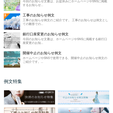
今回のお知らせ文書は、お盆休みにホームページやSNSに掲載
の低下による製 ...
するお知らせ...
価格改定のお知らせ例文
工事のお知らせ例文
今回のお知らせ文書は、ホームページに掲載
工事のお知らせ例文のご紹介です。 工事のお知らせは例文とし
する価格改定のお知らせ例文のご紹介です。
ての雛形での...
...
銀行口座変更のお知らせ例文
FAX廃止のお知らせ 例 ...
今回のお知らせ文書は、ホームページやSNSに掲載する銀行口
座変更のお知...
FAX廃止のお知らせ例文のご紹介です。 FAX
廃止のお知らせは、SDGsを推進する観点によ
るペーパ ...
開催中止のお知らせ例文
ホームページやSNSで使用できる、開催中止のお知らせ例文の
メールアドレス変更のお知 ...
ご紹介です。...
今回のお知らせ文書は、ホームページやSNS
に掲載するメールアドレス変更のお知らせ例
文のご紹介です。 ...
例文特集
保護者説明会のご案内例文
保護者説明会のご案内例文のご紹介です。 保
護者説明会のご案内例文は、小学校、中学
校、高校などの学校 ...
仕様変更のお知らせ 例文