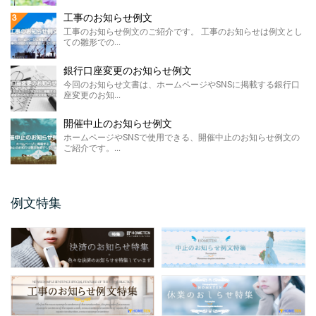
価格改定のお知らせ例文
工事のお知らせ例文
今回のお知らせ文書は、ホームページに掲載
工事のお知らせ例文のご紹介です。 工事のお知らせは例文とし
する価格改定のお知らせ例文のご紹介です。
ての雛形での...
...
銀行口座変更のお知らせ例文
FAX廃止のお知らせ 例 ...
今回のお知らせ文書は、ホームページやSNSに掲載する銀行口
座変更のお知...
FAX廃止のお知らせ例文のご紹介です。 FAX
廃止のお知らせは、SDGsを推進する観点によ
るペーパ ...
開催中止のお知らせ例文
ホームページやSNSで使用できる、開催中止のお知らせ例文の
メールアドレス変更のお知 ...
ご紹介です。...
今回のお知らせ文書は、ホームページやSNS
に掲載するメールアドレス変更のお知らせ例
文のご紹介です。 ...
例文特集
保護者説明会のご案内例文
保護者説明会のご案内例文のご紹介です。 保
護者説明会のご案内例文は、小学校、中学
校、高校などの学校 ...
仕様変更のお知らせ 例文
仕様変更のお知らせ例文のご紹介です。 会社
やお店、ショップと業種は問わず商品、製品