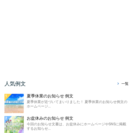
今回のお知らせ文書は、ホームページやSNS
に掲載する購入制限のお知らせ例文のご紹介
です。 材料の高 ...
祭りのお知らせ 例文
夏が本格的になってまいりました！ 今回は、
ホームページで使える「祭りのお知らせ例
文」をご紹介させて ...
暑中見舞い辞退のお知らせ ...
今回はホームページやSNS、メールで使え
る、暑中見舞い辞退のお知らせ例文をご紹介
させていただきます。 ...
販売休止のお知らせ例文
人気例文
一覧
今回のお知らせ文書は、ホームページに掲載
する販売休止のお知らせテンプレートのご紹
夏季休業のお知らせ 例文
介です。 こちらに ...
夏季休業が近づいてまいりました！ 夏季休業のお知らせ例文の
ホームページ...
製造終了のお知らせ 例文
ホームページやSNSに掲載する製造終了のお
お盆休みのお知らせ 例文
知らせ例文のご紹介です。 材料の高騰や需要
今回のお知らせ文書は、お盆休みにホームページやSNSに掲載
の低下による製 ...
するお知らせ...