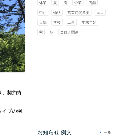
休業
夏
春
企業
店舗
中止
価格
営業時間変更
エコ
天気
学校
工事
年末年始
秋
冬
コロナ関連
り、契約終
タイプの例
お知らせ 例文
一覧