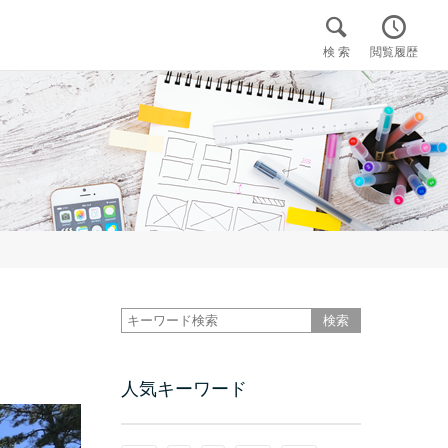


検 索
閲覧履歴

人気キーワード