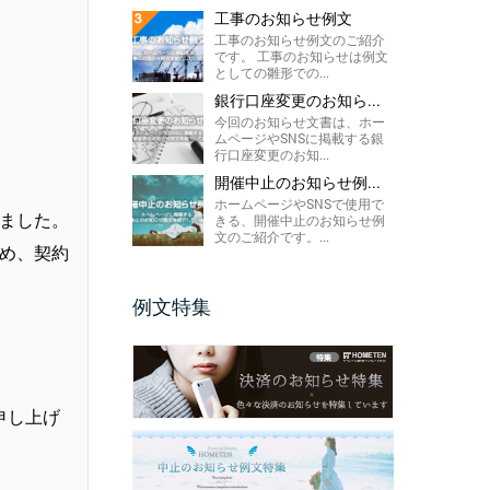
工事のお知らせ例文
工事のお知らせ例文のご紹介
です。 工事のお知らせは例文
としての雛形での...
銀行口座変更のお知ら...
今回のお知らせ文書は、ホー
ムページやSNSに掲載する銀
行口座変更のお知...
開催中止のお知らせ例...
ホームページやSNSで使用で
しました。
きる、開催中止のお知らせ例
文のご紹介です。...
ため、契約
例文特集
申し上げ