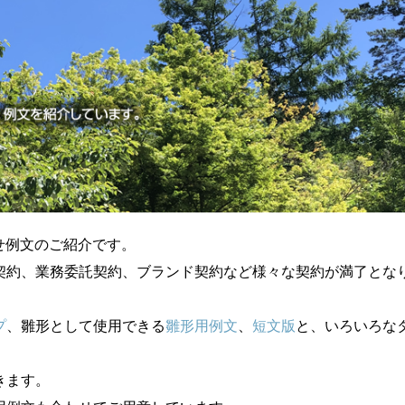
せ例文のご紹介です。
契約、業務委託契約、ブランド契約など様々な契約が満了とな
プ
、雛形として使用できる
雛形用例文
、
短文版
と、いろいろな
きます。