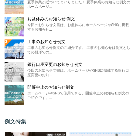
夏季休業が近づいてまいりました！ 夏季休業のお知らせ例文の
ホームページ...
製造終了のお知らせ 例文
ホームページやSNSに掲載する製造終了のお
お盆休みのお知らせ 例文
知らせ例文のご紹介です。 材料の高騰や需要
今回のお知らせ文書は、お盆休みにホームページやSNSに掲載
の低下による製 ...
するお知らせ...
価格改定のお知らせ例文
工事のお知らせ例文
今回のお知らせ文書は、ホームページに掲載
工事のお知らせ例文のご紹介です。 工事のお知らせは例文とし
する価格改定のお知らせ例文のご紹介です。
ての雛形での...
...
銀行口座変更のお知らせ例文
FAX廃止のお知らせ 例 ...
今回のお知らせ文書は、ホームページやSNSに掲載する銀行口
座変更のお知...
FAX廃止のお知らせ例文のご紹介です。 FAX
廃止のお知らせは、SDGsを推進する観点によ
るペーパ ...
開催中止のお知らせ例文
ホームページやSNSで使用できる、開催中止のお知らせ例文の
メールアドレス変更のお知 ...
ご紹介です。...
今回のお知らせ文書は、ホームページやSNS
に掲載するメールアドレス変更のお知らせ例
文のご紹介です。 ...
例文特集
保護者説明会のご案内例文
保護者説明会のご案内例文のご紹介です。 保