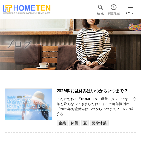


メニュー
検 索
閲覧履歴

ブログ
2025年 お盆休みはいつからいつまで？
こんにちわ！「HOMETEN」運営スタッフです！ 今
年も暑くなってきましたね！そこで毎年恒例の
「2025年お盆休みはいつからいつまで？」のご紹
介を…
企業
休業
夏
夏季休業