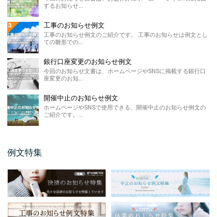
の低下による製 ...
するお知らせ...
価格改定のお知らせ例文
工事のお知らせ例文
今回のお知らせ文書は、ホームページに掲載
工事のお知らせ例文のご紹介です。 工事のお知らせは例文とし
する価格改定のお知らせ例文のご紹介です。
ての雛形での...
...
銀行口座変更のお知らせ例文
FAX廃止のお知らせ 例 ...
今回のお知らせ文書は、ホームページやSNSに掲載する銀行口
座変更のお知...
FAX廃止のお知らせ例文のご紹介です。 FAX
廃止のお知らせは、SDGsを推進する観点によ
るペーパ ...
開催中止のお知らせ例文
ホームページやSNSで使用できる、開催中止のお知らせ例文の
メールアドレス変更のお知 ...
ご紹介です。...
今回のお知らせ文書は、ホームページやSNS
に掲載するメールアドレス変更のお知らせ例
文のご紹介です。 ...
例文特集
保護者説明会のご案内例文
保護者説明会のご案内例文のご紹介です。 保
護者説明会のご案内例文は、小学校、中学
校、高校などの学校 ...
仕様変更のお知らせ 例文
仕様変更のお知らせ例文のご紹介です。 会社