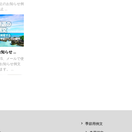
廃止のお知らせ例
...
らせ ...
NS、メールで使
お知らせ例文
。 ...
 ...
文のご紹介です。
季節用例文
SDGsを推進す