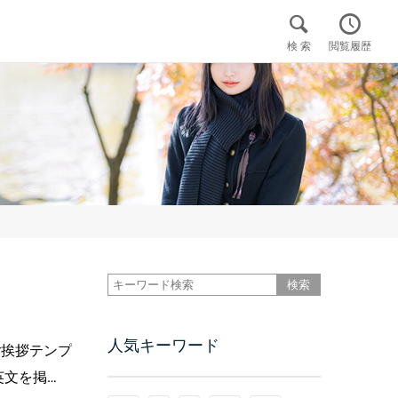


検 索
閲覧履歴

人気キーワード
ご挨拶テンプ
英文を掲…