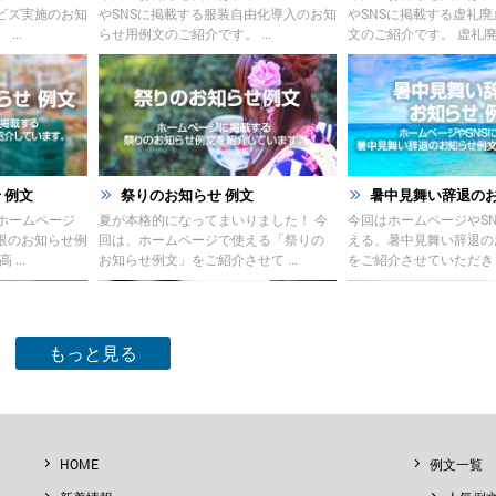
ビズ実施のお知
やSNSに掲載する服装自由化導入のお知
やSNSに掲載する虚礼
...
らせ用例文のご紹介です。 ...
文のご紹介です。 虚礼廃止 
 例文
祭りのお知らせ 例文
暑中見舞い辞退のお知
ホームページ
夏が本格的になってまいりました！ 今
今回はホームページやS
限のお知らせ例
回は、ホームページで使える「祭りの
える、暑中見舞い辞退の
...
お知らせ例文」をご紹介させて ...
をご紹介させていただきます
もっと見る
 例文
価格改定のお知らせ例文
FAX廃止のお知らせ 例
載する製造終了
今回のお知らせ文書は、ホームページ
FAX廃止のお知らせ例
HOME
例文一覧
です。 材料の
に掲載する価格改定のお知らせ例文の
FAX廃止のお知らせは、
...
ご紹介です。 ...
る観点によるペーパ ...