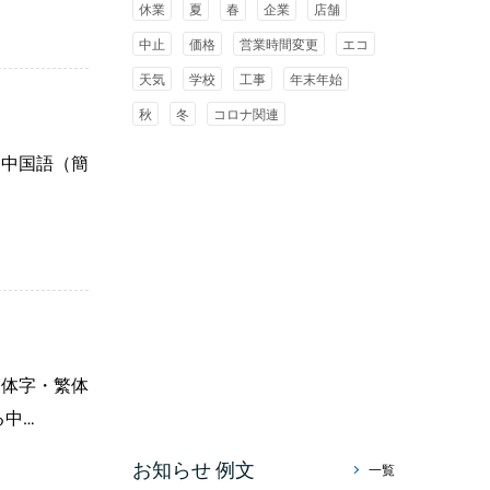
休業
夏
春
企業
店舗
中止
価格
営業時間変更
エコ
天気
学校
工事
年末年始
秋
冬
コロナ関連
、中国語（簡
簡体字・繁体
る中…
お知らせ 例文
一覧