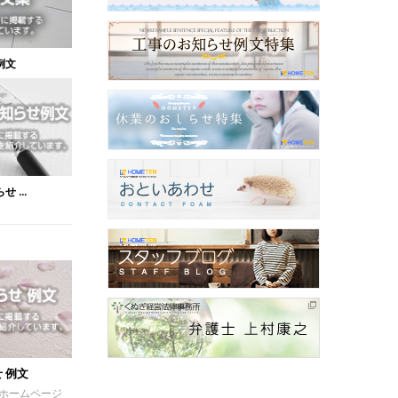
例文
 ...
 例文
ホームページ