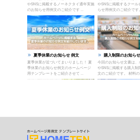
やSNSに掲載するノーネクタイ通年実施
やSNSに掲載するクール
のお知らせ用例文のご紹介です ...
らせ用例文のご紹介です。 
夏季休業のお知らせ 例文
購入制限のお知らせ
夏季休業が近づいてまいりました！ 夏
今回のお知らせ文書は、
季休業のお知らせ例文のホームページ
やSNSに掲載する購入制
用テンプレートをご紹介させて ...
文のご紹介です。 材料の高 
販売休止のお知らせ例文
製造終了のお知らせ
今回のお知らせ文書は、ホームページ
ホームページやSNSに掲
に掲載する販売休止のお知らせテンプ
のお知らせ例文のご紹介
レートのご紹介です。 こちらに ...
高騰や需要の低下による製 