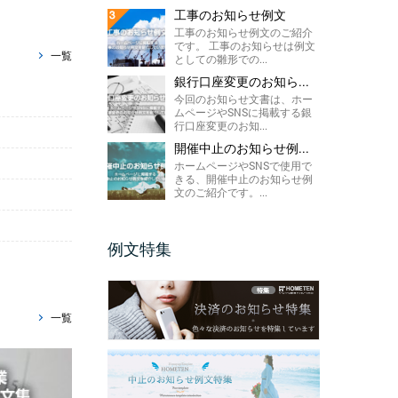
工事のお知らせ例文
工事のお知らせ例文のご紹介
です。 工事のお知らせは例文
一覧
としての雛形での...
銀行口座変更のお知ら...
今回のお知らせ文書は、ホー
ムページやSNSに掲載する銀
行口座変更のお知...
開催中止のお知らせ例...
ホームページやSNSで使用で
きる、開催中止のお知らせ例
文のご紹介です。...
例文特集
一覧