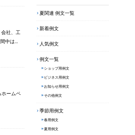
夏関連 例文一覧
新着例文
、会社、工
間中は…
人気例文
例文一覧
ショップ用例文
ビジネス用例文
お知らせ用例文
るホームペ
その他例文
季節用例文
春用例文
夏用例文