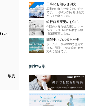
工事のお知らせ例文
工事のお知らせ例文のご紹介
です。 工事のお知らせは例文
としての雛形での...
銀行口座変更のお知ら...
今回のお知らせ文書は、ホー
ムページやSNSに掲載する銀
を行い、
行口座変更のお知...
開催中止のお知らせ例...
ホームページやSNSで使用で
きる、開催中止のお知らせ例
文のご紹介です。...
例文特集
敬具