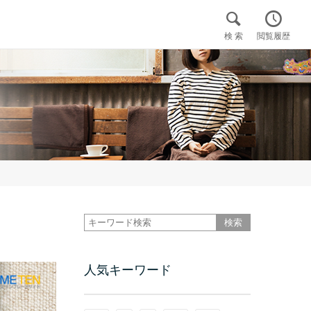


検 索
閲覧履歴

人気キーワード