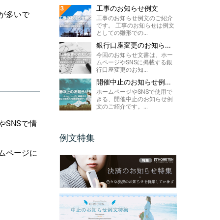
工事のお知らせ例文
が多いで
工事のお知らせ例文のご紹介
です。 工事のお知らせは例文
としての雛形での...
銀行口座変更のお知ら...
今回のお知らせ文書は、ホー
ムページやSNSに掲載する銀
行口座変更のお知...
開催中止のお知らせ例...
ホームページやSNSで使用で
きる、開催中止のお知らせ例
文のご紹介です。...
SNSで情
例文特集
ムページに