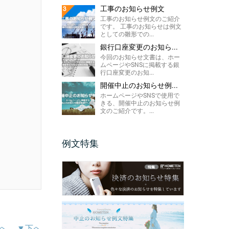
工事のお知らせ例文
工事のお知らせ例文のご紹介
です。 工事のお知らせは例文
としての雛形での...
銀行口座変更のお知ら...
今回のお知らせ文書は、ホー
ムページやSNSに掲載する銀
行口座変更のお知...
開催中止のお知らせ例...
ホームページやSNSで使用で
きる、開催中止のお知らせ例
文のご紹介です。...
例文特集
へ
▼下へ