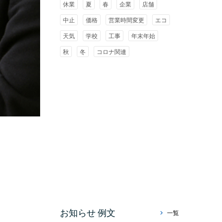
休業
夏
春
企業
店舗
中止
価格
営業時間変更
エコ
天気
学校
工事
年末年始
秋
冬
コロナ関連
お知らせ 例文
一覧