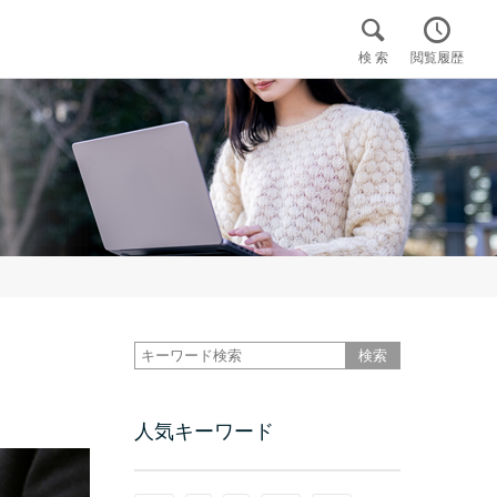


検 索
閲覧履歴

人気キーワード