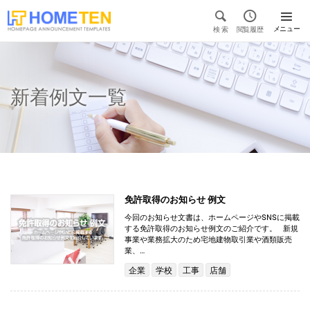


メニュー
検 索
閲覧履歴

新着例文一覧
免許取得のお知らせ 例文
今回のお知らせ文書は、ホームページやSNSに掲載
する免許取得のお知らせ例文のご紹介です。 新規
事業や業務拡大のため宅地建物取引業や酒類販売
業、…
企業
学校
工事
店舗