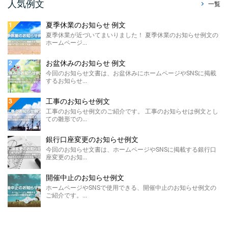
販売休止のお知らせ例文
人気例文
一覧
今回のお知らせ文書は、ホームページに掲載
する販売休止のお知らせテンプレートのご紹
夏季休業のお知らせ 例文
介です。 こちらに ...
夏季休業が近づいてまいりました！ 夏季休業のお知らせ例文の
ホームページ...
製造終了のお知らせ 例文
ホームページやSNSに掲載する製造終了のお
お盆休みのお知らせ 例文
知らせ例文のご紹介です。 材料の高騰や需要
今回のお知らせ文書は、お盆休みにホームページやSNSに掲載
の低下による製 ...
するお知らせ...
価格改定のお知らせ例文
工事のお知らせ例文
今回のお知らせ文書は、ホームページに掲載
工事のお知らせ例文のご紹介です。 工事のお知らせは例文とし
する価格改定のお知らせ例文のご紹介です。
ての雛形での...
...
銀行口座変更のお知らせ例文
FAX廃止のお知らせ 例 ...
今回のお知らせ文書は、ホームページやSNSに掲載する銀行口
座変更のお知...
FAX廃止のお知らせ例文のご紹介です。 FAX
廃止のお知らせは、SDGsを推進する観点によ
るペーパ ...
開催中止のお知らせ例文
ホームページやSNSで使用できる、開催中止のお知らせ例文の
メールアドレス変更のお知 ...
ご紹介です。...
今回のお知らせ文書は、ホームページやSNS
に掲載するメールアドレス変更のお知らせ例
文のご紹介です。 ...