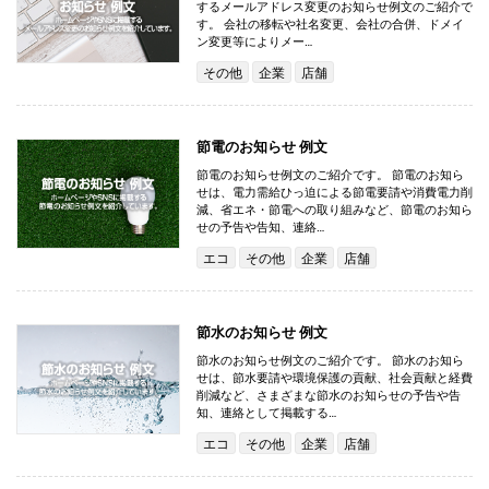
するメールアドレス変更のお知らせ例文のご紹介で
す。 会社の移転や社名変更、会社の合併、ドメイ
ン変更等によりメー…
その他
企業
店舗
節電のお知らせ 例文
節電のお知らせ例文のご紹介です。 節電のお知ら
せは、電力需給ひっ迫による節電要請や消費電力削
減、省エネ・節電への取り組みなど、節電のお知ら
せの予告や告知、連絡…
エコ
その他
企業
店舗
節水のお知らせ 例文
節水のお知らせ例文のご紹介です。 節水のお知ら
せは、節水要請や環境保護の貢献、社会貢献と経費
削減など、さまざまな節水のお知らせの予告や告
知、連絡として掲載する…
エコ
その他
企業
店舗