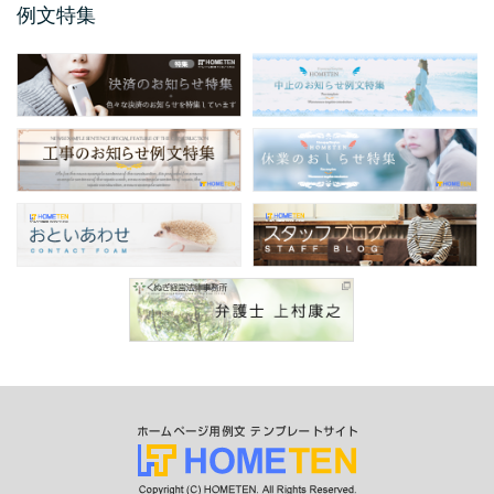
例文特集
保護者説明会のご案内例文
保護者説明会のご案内例文のご紹介です。 保
護者説明会のご案内例文は、小学校、中学
校、高校などの学校 ...
仕様変更のお知らせ 例文
仕様変更のお知らせ例文のご紹介です。 会社
やお店、ショップと業種は問わず商品、製品
の仕様変更時に掲 ...
商品表示変更のお知らせ ...
商品表示変更のお知らせ例文のご紹介です。
商品や製品のパッケージや商品の印刷物、各
...
口座振替のお知らせ 例文
今回のお知らせ文書は、ホームページやSNS
に掲載する口座振替のお知らせ例文のご紹介
です。 企業 ...
サービス終了のお知らせ例 ...
今回のお知らせ文書は、ホームページやSNS