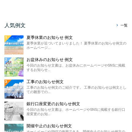
今回はホームページやSNS、メールで使え
る、暑中見舞い辞退のお知らせ例文をご紹介
させていただきます。 ...
販売休止のお知らせ例文
人気例文
一覧
今回のお知らせ文書は、ホームページに掲載
する販売休止のお知らせテンプレートのご紹
夏季休業のお知らせ 例文
介です。 こちらに ...
夏季休業が近づいてまいりました！ 夏季休業のお知らせ例文の
ホームページ...
製造終了のお知らせ 例文
ホームページやSNSに掲載する製造終了のお
お盆休みのお知らせ 例文
知らせ例文のご紹介です。 材料の高騰や需要
今回のお知らせ文書は、お盆休みにホームページやSNSに掲載
の低下による製 ...
するお知らせ...
価格改定のお知らせ例文
工事のお知らせ例文
今回のお知らせ文書は、ホームページに掲載
工事のお知らせ例文のご紹介です。 工事のお知らせは例文とし
する価格改定のお知らせ例文のご紹介です。
ての雛形での...
...
銀行口座変更のお知らせ例文
FAX廃止のお知らせ 例 ...
今回のお知らせ文書は、ホームページやSNSに掲載する銀行口
座変更のお知...
FAX廃止のお知らせ例文のご紹介です。 FAX
廃止のお知らせは、SDGsを推進する観点によ
るペーパ ...
開催中止のお知らせ例文
ホームページやSNSで使用できる、開催中止のお知らせ例文の