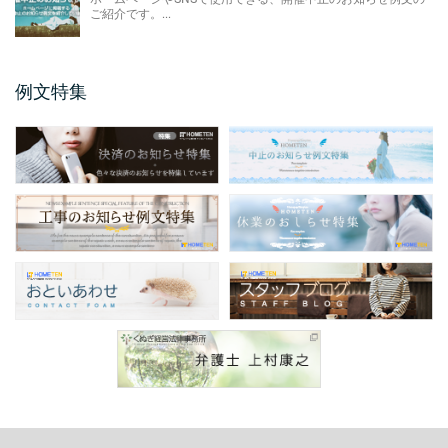
メールアドレス変更のお知 ...
ご紹介です。...
今回のお知らせ文書は、ホームページやSNS
に掲載するメールアドレス変更のお知らせ例
文のご紹介です。 ...
例文特集
保護者説明会のご案内例文
保護者説明会のご案内例文のご紹介です。 保
護者説明会のご案内例文は、小学校、中学
校、高校などの学校 ...
仕様変更のお知らせ 例文
仕様変更のお知らせ例文のご紹介です。 会社
やお店、ショップと業種は問わず商品、製品
の仕様変更時に掲 ...
商品表示変更のお知らせ ...
商品表示変更のお知らせ例文のご紹介です。
商品や製品のパッケージや商品の印刷物、各
...
口座振替のお知らせ 例文
今回のお知らせ文書は、ホームページやSNS
に掲載する口座振替のお知らせ例文のご紹介