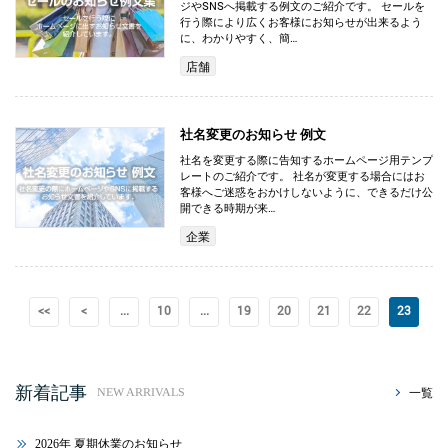
ジやSNSへ掲載する例文のご紹介です。 セールを
行う際により広くお客様にお知らせが出来るよう
に、わかりやすく、簡…
店舗
社名変更のお知らせ 例文
社名を変更する際に告知するホームページ用テンプ
レートのご紹介です。 社名が変更する場合にはお
客様へご迷惑をおかけしないように、できるだけ公
開できる時期が来…
企業
<<
<
...
10
...
19
20
21
22
23
新着記事
一覧
NEW ARRIVALS
2026年 夏期休業のお知らせ