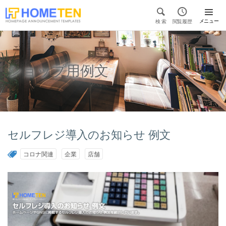


メニュー
検 索
閲覧履歴

ショップ用例文
セルフレジ導入のお知らせ 例文
コロナ関連
企業
店舗