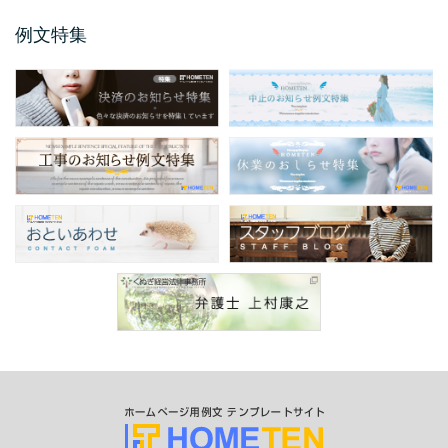
文のご紹介です。 ...
例文特集
保護者説明会のご案内例文
保護者説明会のご案内例文のご紹介です。 保
護者説明会のご案内例文は、小学校、中学
校、高校などの学校 ...
仕様変更のお知らせ 例文
仕様変更のお知らせ例文のご紹介です。 会社
やお店、ショップと業種は問わず商品、製品
の仕様変更時に掲 ...
商品表示変更のお知らせ ...
商品表示変更のお知らせ例文のご紹介です。
商品や製品のパッケージや商品の印刷物、各
...
口座振替のお知らせ 例文
今回のお知らせ文書は、ホームページやSNS
に掲載する口座振替のお知らせ例文のご紹介
です。 企業 ...
サービス終了のお知らせ例 ...