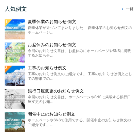
販売休止のお知らせ例文
人気例文
一覧
今回のお知らせ文書は、ホームページに掲載
する販売休止のお知らせテンプレートのご紹
夏季休業のお知らせ 例文
介です。 こちらに ...
夏季休業が近づいてまいりました！ 夏季休業のお知らせ例文の
ホームページ...
製造終了のお知らせ 例文
ホームページやSNSに掲載する製造終了のお
お盆休みのお知らせ 例文
知らせ例文のご紹介です。 材料の高騰や需要
今回のお知らせ文書は、お盆休みにホームページやSNSに掲載
の低下による製 ...
するお知らせ...
価格改定のお知らせ例文
工事のお知らせ例文
今回のお知らせ文書は、ホームページに掲載
工事のお知らせ例文のご紹介です。 工事のお知らせは例文とし
する価格改定のお知らせ例文のご紹介です。
ての雛形での...
...
銀行口座変更のお知らせ例文
FAX廃止のお知らせ 例 ...
今回のお知らせ文書は、ホームページやSNSに掲載する銀行口
座変更のお知...
FAX廃止のお知らせ例文のご紹介です。 FAX
廃止のお知らせは、SDGsを推進する観点によ
るペーパ ...
開催中止のお知らせ例文
ホームページやSNSで使用できる、開催中止のお知らせ例文の
メールアドレス変更のお知 ...
ご紹介です。...
今回のお知らせ文書は、ホームページやSNS
に掲載するメールアドレス変更のお知らせ例