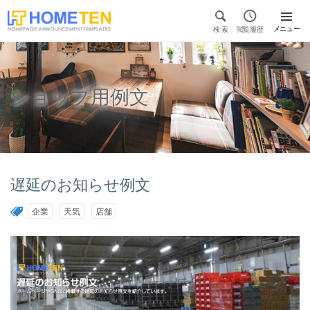


メニュー
検 索
閲覧履歴

ショップ用例文
遅延のお知らせ例文
企業
天気
店舗