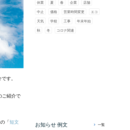
休業
夏
春
企業
店舗
中止
価格
営業時間変更
エコ
天気
学校
工事
年末年始
秋
冬
コロナ関連
介です。
のご紹介で
みの「
短文
お知らせ 例文
一覧