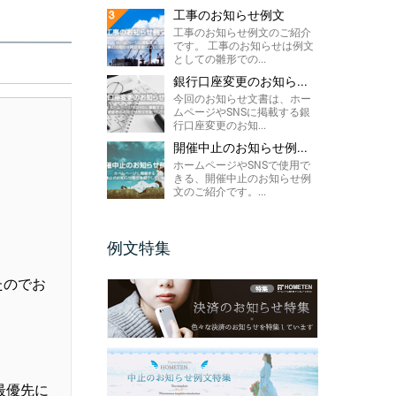
工事のお知らせ例文
工事のお知らせ例文のご紹介
です。 工事のお知らせは例文
としての雛形での...
銀行口座変更のお知ら...
今回のお知らせ文書は、ホー
ムページやSNSに掲載する銀
行口座変更のお知...
開催中止のお知らせ例...
ホームページやSNSで使用で
きる、開催中止のお知らせ例
文のご紹介です。...
例文特集
たのでお
最優先に