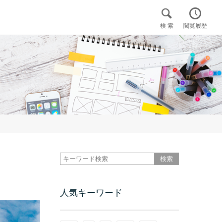


検 索
閲覧履歴

人気キーワード