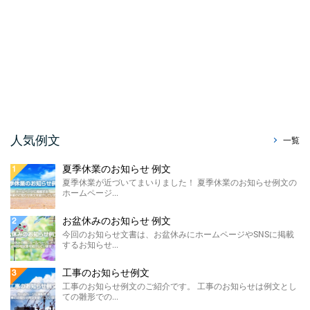
祭りのお知らせ 例文
夏が本格的になってまいりました！ 今回は、
ホームページで使える「祭りのお知らせ例
文」をご紹介させて ...
暑中見舞い辞退のお知らせ ...
今回はホームページやSNS、メールで使え
る、暑中見舞い辞退のお知らせ例文をご紹介
させていただきます。 ...
販売休止のお知らせ例文
人気例文
一覧
今回のお知らせ文書は、ホームページに掲載
する販売休止のお知らせテンプレートのご紹
夏季休業のお知らせ 例文
介です。 こちらに ...
夏季休業が近づいてまいりました！ 夏季休業のお知らせ例文の
ホームページ...
製造終了のお知らせ 例文
ホームページやSNSに掲載する製造終了のお
お盆休みのお知らせ 例文
知らせ例文のご紹介です。 材料の高騰や需要
今回のお知らせ文書は、お盆休みにホームページやSNSに掲載
の低下による製 ...
するお知らせ...
価格改定のお知らせ例文
工事のお知らせ例文
今回のお知らせ文書は、ホームページに掲載
工事のお知らせ例文のご紹介です。 工事のお知らせは例文とし
する価格改定のお知らせ例文のご紹介です。
ての雛形での...
...