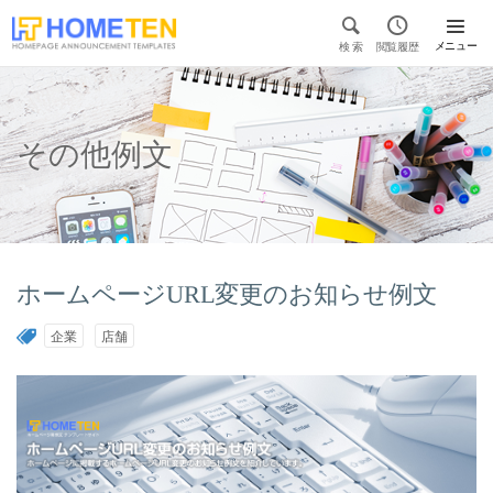


メニュー
検 索
閲覧履歴

その他例文
ホームページURL変更のお知らせ例文
企業
店舗