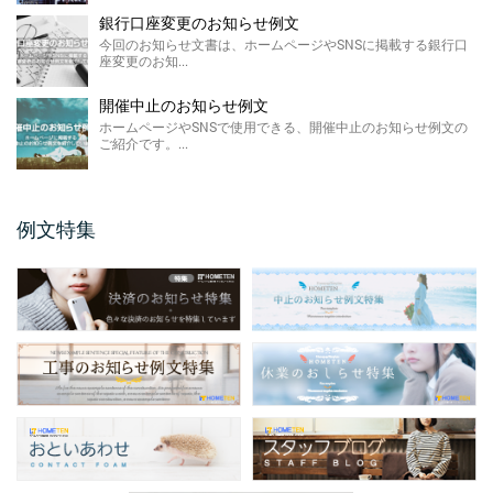
銀行口座変更のお知らせ例文
FAX廃止のお知らせ 例 ...
今回のお知らせ文書は、ホームページやSNSに掲載する銀行口
座変更のお知...
FAX廃止のお知らせ例文のご紹介です。 FAX
廃止のお知らせは、SDGsを推進する観点によ
るペーパ ...
開催中止のお知らせ例文
ホームページやSNSで使用できる、開催中止のお知らせ例文の
メールアドレス変更のお知 ...
ご紹介です。...
今回のお知らせ文書は、ホームページやSNS
に掲載するメールアドレス変更のお知らせ例
文のご紹介です。 ...
例文特集
保護者説明会のご案内例文
保護者説明会のご案内例文のご紹介です。 保
護者説明会のご案内例文は、小学校、中学
校、高校などの学校 ...
仕様変更のお知らせ 例文
仕様変更のお知らせ例文のご紹介です。 会社
やお店、ショップと業種は問わず商品、製品
の仕様変更時に掲 ...
商品表示変更のお知らせ ...
商品表示変更のお知らせ例文のご紹介です。