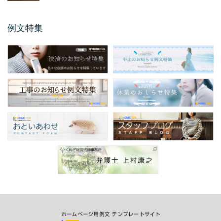
に掲載するメールアドレス変更のお知らせ例
文のご紹介です。 ...
例文特集
保護者説明会のご案内例文
保護者説明会のご案内例文のご紹介です。 保
護者説明会のご案内例文は、小学校、中学
校、高校などの学校 ...
仕様変更のお知らせ 例文
仕様変更のお知らせ例文のご紹介です。 会社
やお店、ショップと業種は問わず商品、製品
の仕様変更時に掲 ...
商品表示変更のお知らせ ...
商品表示変更のお知らせ例文のご紹介です。
商品や製品のパッケージや商品の印刷物、各
...
口座振替のお知らせ 例文
今回のお知らせ文書は、ホームページやSNS
に掲載する口座振替のお知らせ例文のご紹介
です。 企業 ...