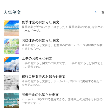
させていただきます。 ...
販売休止のお知らせ例文
人気例文
一覧
今回のお知らせ文書は、ホームページに掲載
する販売休止のお知らせテンプレートのご紹
夏季休業のお知らせ 例文
介です。 こちらに ...
夏季休業が近づいてまいりました！ 夏季休業のお知らせ例文の
ホームページ...
製造終了のお知らせ 例文
ホームページやSNSに掲載する製造終了のお
お盆休みのお知らせ 例文
知らせ例文のご紹介です。 材料の高騰や需要
今回のお知らせ文書は、お盆休みにホームページやSNSに掲載
の低下による製 ...
するお知らせ...
価格改定のお知らせ例文
工事のお知らせ例文
今回のお知らせ文書は、ホームページに掲載
工事のお知らせ例文のご紹介です。 工事のお知らせは例文とし
する価格改定のお知らせ例文のご紹介です。
ての雛形での...
...
銀行口座変更のお知らせ例文
FAX廃止のお知らせ 例 ...
今回のお知らせ文書は、ホームページやSNSに掲載する銀行口
座変更のお知...
FAX廃止のお知らせ例文のご紹介です。 FAX
廃止のお知らせは、SDGsを推進する観点によ
るペーパ ...
開催中止のお知らせ例文
ホームページやSNSで使用できる、開催中止のお知らせ例文の
メールアドレス変更のお知 ...
ご紹介です。...
今回のお知らせ文書は、ホームページやSNS