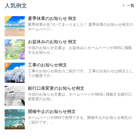
販売休止のお知らせ例文
人気例文
一覧
今回のお知らせ文書は、ホームページに掲載
する販売休止のお知らせテンプレートのご紹
夏季休業のお知らせ 例文
介です。 こちらに ...
夏季休業が近づいてまいりました！ 夏季休業のお知らせ例文の
ホームページ...
製造終了のお知らせ 例文
ホームページやSNSに掲載する製造終了のお
お盆休みのお知らせ 例文
知らせ例文のご紹介です。 材料の高騰や需要
今回のお知らせ文書は、お盆休みにホームページやSNSに掲載
の低下による製 ...
するお知らせ...
価格改定のお知らせ例文
工事のお知らせ例文
今回のお知らせ文書は、ホームページに掲載
工事のお知らせ例文のご紹介です。 工事のお知らせは例文とし
する価格改定のお知らせ例文のご紹介です。
ての雛形での...
...
銀行口座変更のお知らせ例文
FAX廃止のお知らせ 例 ...
今回のお知らせ文書は、ホームページやSNSに掲載する銀行口
座変更のお知...
FAX廃止のお知らせ例文のご紹介です。 FAX
廃止のお知らせは、SDGsを推進する観点によ
るペーパ ...
開催中止のお知らせ例文
ホームページやSNSで使用できる、開催中止のお知らせ例文の
メールアドレス変更のお知 ...
ご紹介です。...
今回のお知らせ文書は、ホームページやSNS
に掲載するメールアドレス変更のお知らせ例