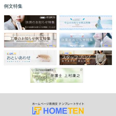
文のご紹介です。 ...
例文特集
保護者説明会のご案内例文
保護者説明会のご案内例文のご紹介です。 保
護者説明会のご案内例文は、小学校、中学
校、高校などの学校 ...
仕様変更のお知らせ 例文
仕様変更のお知らせ例文のご紹介です。 会社
やお店、ショップと業種は問わず商品、製品
の仕様変更時に掲 ...
商品表示変更のお知らせ ...
商品表示変更のお知らせ例文のご紹介です。
商品や製品のパッケージや商品の印刷物、各
...
口座振替のお知らせ 例文
今回のお知らせ文書は、ホームページやSNS
に掲載する口座振替のお知らせ例文のご紹介
です。 企業 ...
サービス終了のお知らせ例 ...
今回のお知らせ文書は、ホームページやSNS