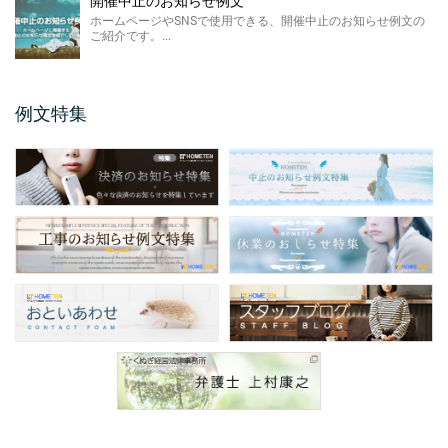
開催中止のお知らせ例文
ホームページやSNSで使用できる、開催中止のお知らせ例文の
メールアドレス変更のお知 ...
ご紹介です。...
今回のお知らせ文書は、ホームページやSNS
に掲載するメールアドレス変更のお知らせ例
文のご紹介です。 ...
例文特集
保護者説明会のご案内例文
保護者説明会のご案内例文のご紹介です。 保
護者説明会のご案内例文は、小学校、中学
校、高校などの学校 ...
仕様変更のお知らせ 例文
仕様変更のお知らせ例文のご紹介です。 会社
やお店、ショップと業種は問わず商品、製品
の仕様変更時に掲 ...
商品表示変更のお知らせ ...
商品表示変更のお知らせ例文のご紹介です。
商品や製品のパッケージや商品の印刷物、各
...
口座振替のお知らせ 例文
今回のお知らせ文書は、ホームページやSNS