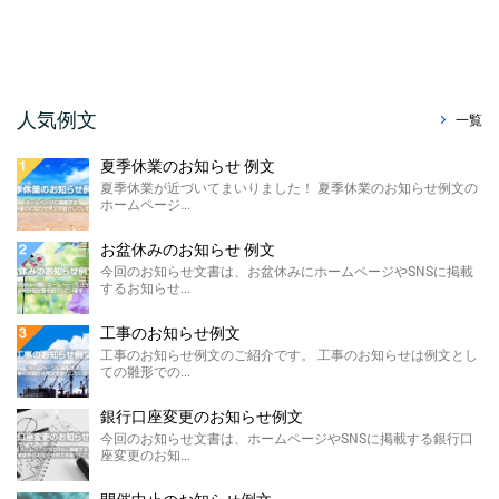
暑中見舞い辞退のお知らせ ...
今回はホームページやSNS、メールで使え
る、暑中見舞い辞退のお知らせ例文をご紹介
させていただきます。 ...
販売休止のお知らせ例文
人気例文
一覧
今回のお知らせ文書は、ホームページに掲載
する販売休止のお知らせテンプレートのご紹
夏季休業のお知らせ 例文
介です。 こちらに ...
夏季休業が近づいてまいりました！ 夏季休業のお知らせ例文の
ホームページ...
製造終了のお知らせ 例文
ホームページやSNSに掲載する製造終了のお
お盆休みのお知らせ 例文
知らせ例文のご紹介です。 材料の高騰や需要
今回のお知らせ文書は、お盆休みにホームページやSNSに掲載
の低下による製 ...
するお知らせ...
価格改定のお知らせ例文
工事のお知らせ例文
今回のお知らせ文書は、ホームページに掲載
工事のお知らせ例文のご紹介です。 工事のお知らせは例文とし
する価格改定のお知らせ例文のご紹介です。
ての雛形での...
...
銀行口座変更のお知らせ例文
FAX廃止のお知らせ 例 ...
今回のお知らせ文書は、ホームページやSNSに掲載する銀行口
座変更のお知...
FAX廃止のお知らせ例文のご紹介です。 FAX
廃止のお知らせは、SDGsを推進する観点によ
るペーパ ...