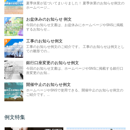
介です。 こちらに ...
夏季休業が近づいてまいりました！ 夏季休業のお知らせ例文の
ホームページ...
製造終了のお知らせ 例文
ホームページやSNSに掲載する製造終了のお
お盆休みのお知らせ 例文
知らせ例文のご紹介です。 材料の高騰や需要
今回のお知らせ文書は、お盆休みにホームページやSNSに掲載
の低下による製 ...
するお知らせ...
価格改定のお知らせ例文
工事のお知らせ例文
今回のお知らせ文書は、ホームページに掲載
工事のお知らせ例文のご紹介です。 工事のお知らせは例文とし
する価格改定のお知らせ例文のご紹介です。
ての雛形での...
...
銀行口座変更のお知らせ例文
FAX廃止のお知らせ 例 ...
今回のお知らせ文書は、ホームページやSNSに掲載する銀行口
座変更のお知...
FAX廃止のお知らせ例文のご紹介です。 FAX
廃止のお知らせは、SDGsを推進する観点によ
るペーパ ...
開催中止のお知らせ例文
ホームページやSNSで使用できる、開催中止のお知らせ例文の
メールアドレス変更のお知 ...
ご紹介です。...
今回のお知らせ文書は、ホームページやSNS
に掲載するメールアドレス変更のお知らせ例
文のご紹介です。 ...
例文特集
保護者説明会のご案内例文
保護者説明会のご案内例文のご紹介です。 保