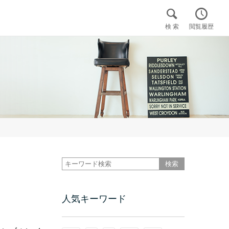


検 索
閲覧履歴

人気キーワード