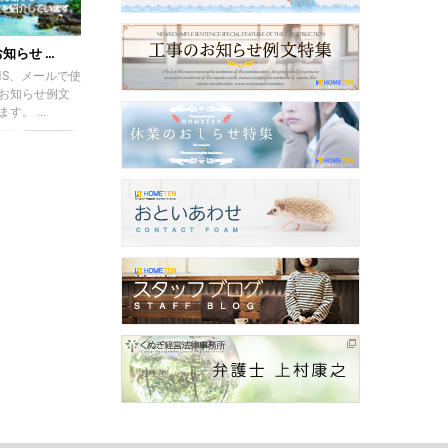
らせ ...
NS、メールで使
お知らせ例文
。 ...
 ...
文のご紹介です。
SDGsを推進す