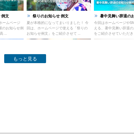
 例文
祭りのお知らせ 例文
暑中見舞い辞退のお知
ホームページ
夏が本格的になってまいりました！ 今
今回はホームページやS
限のお知らせ例
回は、ホームページで使える「祭りの
える、暑中見舞い辞退の
...
お知らせ例文」をご紹介させて ...
をご紹介させていただきます
もっと見る
 例文
価格改定のお知らせ例文
FAX廃止のお知らせ 例
載する製造終了
今回のお知らせ文書は、ホームページ
FAX廃止のお知らせ例
です。 材料の
に掲載する価格改定のお知らせ例文の
FAX廃止のお知らせは、
...
ご紹介です。 ...
る観点によるペーパ ...