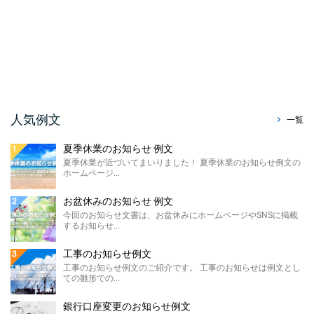
ホームページで使える「祭りのお知らせ例
文」をご紹介させて ...
暑中見舞い辞退のお知らせ ...
今回はホームページやSNS、メールで使え
る、暑中見舞い辞退のお知らせ例文をご紹介
させていただきます。 ...
販売休止のお知らせ例文
人気例文
一覧
今回のお知らせ文書は、ホームページに掲載
する販売休止のお知らせテンプレートのご紹
夏季休業のお知らせ 例文
介です。 こちらに ...
夏季休業が近づいてまいりました！ 夏季休業のお知らせ例文の
ホームページ...
製造終了のお知らせ 例文
ホームページやSNSに掲載する製造終了のお
お盆休みのお知らせ 例文
知らせ例文のご紹介です。 材料の高騰や需要
今回のお知らせ文書は、お盆休みにホームページやSNSに掲載
の低下による製 ...
するお知らせ...
価格改定のお知らせ例文
工事のお知らせ例文
今回のお知らせ文書は、ホームページに掲載
工事のお知らせ例文のご紹介です。 工事のお知らせは例文とし
する価格改定のお知らせ例文のご紹介です。
ての雛形での...
...
銀行口座変更のお知らせ例文