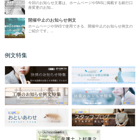
FAX廃止のお知らせ 例 ...
今回のお知らせ文書は、ホームページやSNSに掲載する銀行口
座変更のお知...
FAX廃止のお知らせ例文のご紹介です。 FAX
廃止のお知らせは、SDGsを推進する観点によ
るペーパ ...
開催中止のお知らせ例文
ホームページやSNSで使用できる、開催中止のお知らせ例文の
メールアドレス変更のお知 ...
ご紹介です。...
今回のお知らせ文書は、ホームページやSNS
に掲載するメールアドレス変更のお知らせ例
文のご紹介です。 ...
例文特集
保護者説明会のご案内例文
保護者説明会のご案内例文のご紹介です。 保
護者説明会のご案内例文は、小学校、中学
校、高校などの学校 ...
仕様変更のお知らせ 例文
仕様変更のお知らせ例文のご紹介です。 会社
やお店、ショップと業種は問わず商品、製品
の仕様変更時に掲 ...
商品表示変更のお知らせ ...
商品表示変更のお知らせ例文のご紹介です。
商品や製品のパッケージや商品の印刷物、各
...