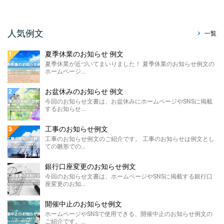
る、暑中見舞い辞退のお知らせ例文をご紹介
させていただきます。 ...
販売休止のお知らせ例文
人気例文
一覧
今回のお知らせ文書は、ホームページに掲載
する販売休止のお知らせテンプレートのご紹
夏季休業のお知らせ 例文
介です。 こちらに ...
夏季休業が近づいてまいりました！ 夏季休業のお知らせ例文の
ホームページ...
製造終了のお知らせ 例文
ホームページやSNSに掲載する製造終了のお
お盆休みのお知らせ 例文
知らせ例文のご紹介です。 材料の高騰や需要
今回のお知らせ文書は、お盆休みにホームページやSNSに掲載
の低下による製 ...
するお知らせ...
価格改定のお知らせ例文
工事のお知らせ例文
今回のお知らせ文書は、ホームページに掲載
工事のお知らせ例文のご紹介です。 工事のお知らせは例文とし
する価格改定のお知らせ例文のご紹介です。
ての雛形での...
...
銀行口座変更のお知らせ例文
FAX廃止のお知らせ 例 ...
今回のお知らせ文書は、ホームページやSNSに掲載する銀行口
座変更のお知...
FAX廃止のお知らせ例文のご紹介です。 FAX
廃止のお知らせは、SDGsを推進する観点によ
るペーパ ...
開催中止のお知らせ例文
ホームページやSNSで使用できる、開催中止のお知らせ例文の
メールアドレス変更のお知 ...
ご紹介です。...