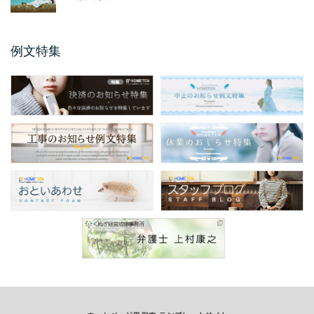
今回のお知らせ文書は、ホームページやSNS
に掲載するメールアドレス変更のお知らせ例
文のご紹介です。 ...
例文特集
保護者説明会のご案内例文
保護者説明会のご案内例文のご紹介です。 保
護者説明会のご案内例文は、小学校、中学
校、高校などの学校 ...
仕様変更のお知らせ 例文
仕様変更のお知らせ例文のご紹介です。 会社
やお店、ショップと業種は問わず商品、製品
の仕様変更時に掲 ...
商品表示変更のお知らせ ...
商品表示変更のお知らせ例文のご紹介です。
商品や製品のパッケージや商品の印刷物、各
...
口座振替のお知らせ 例文
今回のお知らせ文書は、ホームページやSNS
に掲載する口座振替のお知らせ例文のご紹介
です。 企業 ...