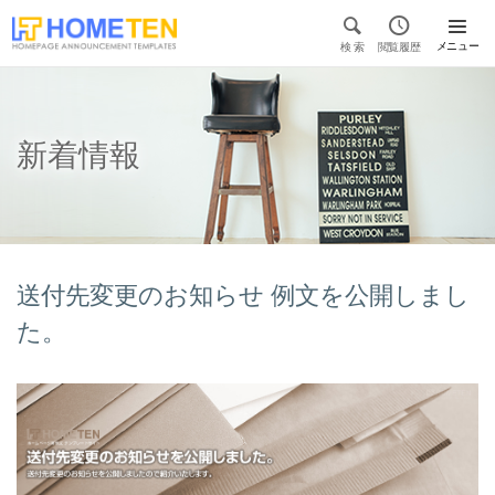


メニュー
検 索
閲覧履歴

新着情報
送付先変更のお知らせ 例文を公開しまし
た。