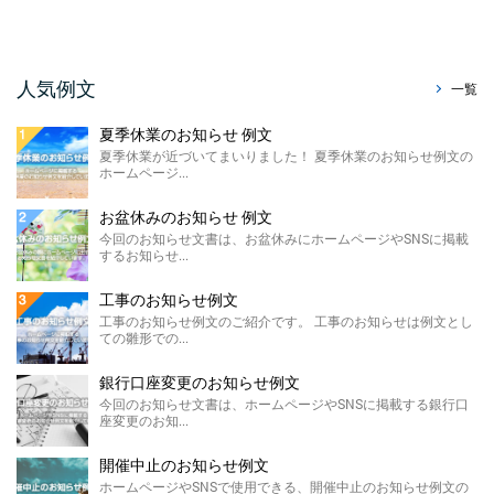
今回はホームページやSNS、メールで使え
る、暑中見舞い辞退のお知らせ例文をご紹介
させていただきます。 ...
販売休止のお知らせ例文
人気例文
一覧
今回のお知らせ文書は、ホームページに掲載
する販売休止のお知らせテンプレートのご紹
夏季休業のお知らせ 例文
介です。 こちらに ...
夏季休業が近づいてまいりました！ 夏季休業のお知らせ例文の
ホームページ...
製造終了のお知らせ 例文
ホームページやSNSに掲載する製造終了のお
お盆休みのお知らせ 例文
知らせ例文のご紹介です。 材料の高騰や需要
今回のお知らせ文書は、お盆休みにホームページやSNSに掲載
の低下による製 ...
するお知らせ...
価格改定のお知らせ例文
工事のお知らせ例文
今回のお知らせ文書は、ホームページに掲載
工事のお知らせ例文のご紹介です。 工事のお知らせは例文とし
する価格改定のお知らせ例文のご紹介です。
ての雛形での...
...
銀行口座変更のお知らせ例文
FAX廃止のお知らせ 例 ...
今回のお知らせ文書は、ホームページやSNSに掲載する銀行口
座変更のお知...
FAX廃止のお知らせ例文のご紹介です。 FAX
廃止のお知らせは、SDGsを推進する観点によ
るペーパ ...
開催中止のお知らせ例文
ホームページやSNSで使用できる、開催中止のお知らせ例文の