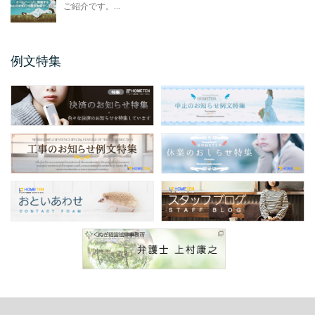
メールアドレス変更のお知 ...
ご紹介です。...
今回のお知らせ文書は、ホームページやSNS
に掲載するメールアドレス変更のお知らせ例
文のご紹介です。 ...
例文特集
保護者説明会のご案内例文
保護者説明会のご案内例文のご紹介です。 保
護者説明会のご案内例文は、小学校、中学
校、高校などの学校 ...
仕様変更のお知らせ 例文
仕様変更のお知らせ例文のご紹介です。 会社
やお店、ショップと業種は問わず商品、製品
の仕様変更時に掲 ...
商品表示変更のお知らせ ...
商品表示変更のお知らせ例文のご紹介です。
商品や製品のパッケージや商品の印刷物、各
...
口座振替のお知らせ 例文
今回のお知らせ文書は、ホームページやSNS
に掲載する口座振替のお知らせ例文のご紹介
です。 企業 ...