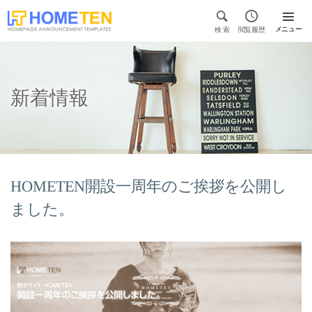


メニュー
検 索
閲覧履歴

新着情報
HOMETEN開設一周年のご挨拶を公開し
ました。