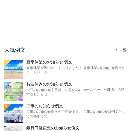
ホームページで使える「祭りのお知らせ例
文」をご紹介させて ...
暑中見舞い辞退のお知らせ ...
今回はホームページやSNS、メールで使え
る、暑中見舞い辞退のお知らせ例文をご紹介
させていただきます。 ...
販売休止のお知らせ例文
人気例文
一覧
今回のお知らせ文書は、ホームページに掲載
する販売休止のお知らせテンプレートのご紹
夏季休業のお知らせ 例文
介です。 こちらに ...
夏季休業が近づいてまいりました！ 夏季休業のお知らせ例文の
ホームページ...
製造終了のお知らせ 例文
ホームページやSNSに掲載する製造終了のお
お盆休みのお知らせ 例文
知らせ例文のご紹介です。 材料の高騰や需要
今回のお知らせ文書は、お盆休みにホームページやSNSに掲載
の低下による製 ...
するお知らせ...
価格改定のお知らせ例文
工事のお知らせ例文
今回のお知らせ文書は、ホームページに掲載
工事のお知らせ例文のご紹介です。 工事のお知らせは例文とし
する価格改定のお知らせ例文のご紹介です。
ての雛形での...
...
銀行口座変更のお知らせ例文