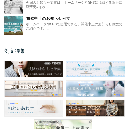
FAX廃止のお知らせ 例 ...
今回のお知らせ文書は、ホームページやSNSに掲載する銀行口
座変更のお知...
FAX廃止のお知らせ例文のご紹介です。 FAX
廃止のお知らせは、SDGsを推進する観点によ
るペーパ ...
開催中止のお知らせ例文
ホームページやSNSで使用できる、開催中止のお知らせ例文の
メールアドレス変更のお知 ...
ご紹介です。...
今回のお知らせ文書は、ホームページやSNS
に掲載するメールアドレス変更のお知らせ例
文のご紹介です。 ...
例文特集
保護者説明会のご案内例文
保護者説明会のご案内例文のご紹介です。 保
護者説明会のご案内例文は、小学校、中学
校、高校などの学校 ...
仕様変更のお知らせ 例文
仕様変更のお知らせ例文のご紹介です。 会社
やお店、ショップと業種は問わず商品、製品
の仕様変更時に掲 ...
商品表示変更のお知らせ ...
商品表示変更のお知らせ例文のご紹介です。
商品や製品のパッケージや商品の印刷物、各
...