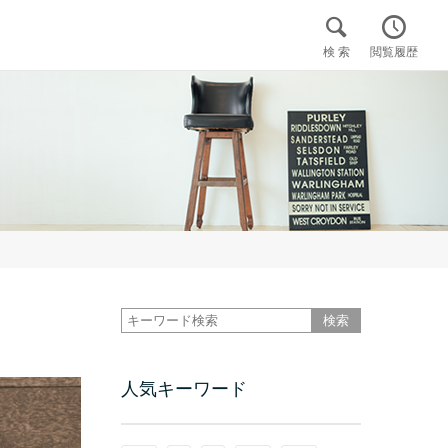


検 索
閲覧履歴

人気キーワード