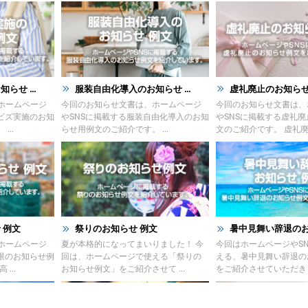
せ ...
服装自由化導入のお知らせ ...
虚礼廃止のお知らせ
ホームページ
今回のお知らせ文書は、ホームページ
今回のお知らせ文書は、
ビズ実施のお知
やSNSに掲載する服装自由化導入のお知
やSNSに掲載する虚礼
...
らせ用例文のご紹介です。 ...
文のご紹介です。 虚礼廃止 
 例文
祭りのお知らせ 例文
暑中見舞い辞退のお知
ホームページ
夏が本格的になってまいりました！ 今
今回はホームページやS
限のお知らせ例
回は、ホームページで使える「祭りの
える、暑中見舞い辞退の
...
お知らせ例文」をご紹介させて ...
をご紹介させていただきます