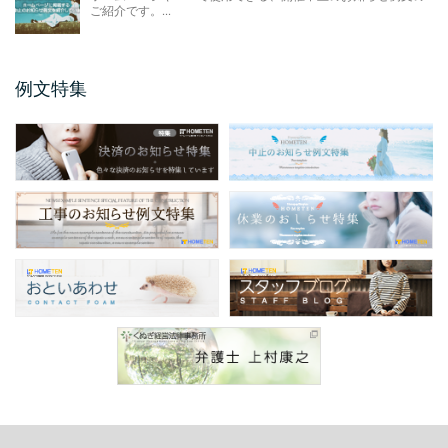
メールアドレス変更のお知 ...
ご紹介です。...
今回のお知らせ文書は、ホームページやSNS
に掲載するメールアドレス変更のお知らせ例
文のご紹介です。 ...
例文特集
保護者説明会のご案内例文
保護者説明会のご案内例文のご紹介です。 保
護者説明会のご案内例文は、小学校、中学
校、高校などの学校 ...
仕様変更のお知らせ 例文
仕様変更のお知らせ例文のご紹介です。 会社
やお店、ショップと業種は問わず商品、製品
の仕様変更時に掲 ...
商品表示変更のお知らせ ...
商品表示変更のお知らせ例文のご紹介です。
商品や製品のパッケージや商品の印刷物、各
...
口座振替のお知らせ 例文
今回のお知らせ文書は、ホームページやSNS
に掲載する口座振替のお知らせ例文のご紹介
です。 企業 ...