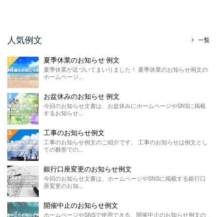
今回はホームページやSNS、メールで使え
る、暑中見舞い辞退のお知らせ例文をご紹介
させていただきます。 ...
販売休止のお知らせ例文
人気例文
一覧
今回のお知らせ文書は、ホームページに掲載
する販売休止のお知らせテンプレートのご紹
夏季休業のお知らせ 例文
介です。 こちらに ...
夏季休業が近づいてまいりました！ 夏季休業のお知らせ例文の
ホームページ...
製造終了のお知らせ 例文
ホームページやSNSに掲載する製造終了のお
お盆休みのお知らせ 例文
知らせ例文のご紹介です。 材料の高騰や需要
今回のお知らせ文書は、お盆休みにホームページやSNSに掲載
の低下による製 ...
するお知らせ...
価格改定のお知らせ例文
工事のお知らせ例文
今回のお知らせ文書は、ホームページに掲載
工事のお知らせ例文のご紹介です。 工事のお知らせは例文とし
する価格改定のお知らせ例文のご紹介です。
ての雛形での...
...
銀行口座変更のお知らせ例文
FAX廃止のお知らせ 例 ...
今回のお知らせ文書は、ホームページやSNSに掲載する銀行口
座変更のお知...
FAX廃止のお知らせ例文のご紹介です。 FAX
廃止のお知らせは、SDGsを推進する観点によ
るペーパ ...
開催中止のお知らせ例文
ホームページやSNSで使用できる、開催中止のお知らせ例文の